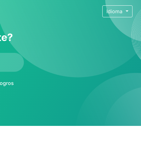
Idioma
te?
logros