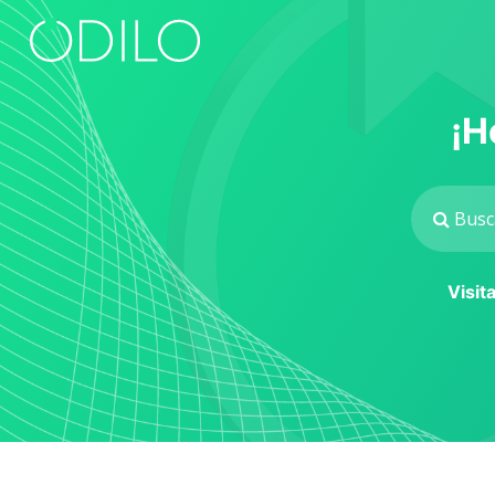
¡H
Visit