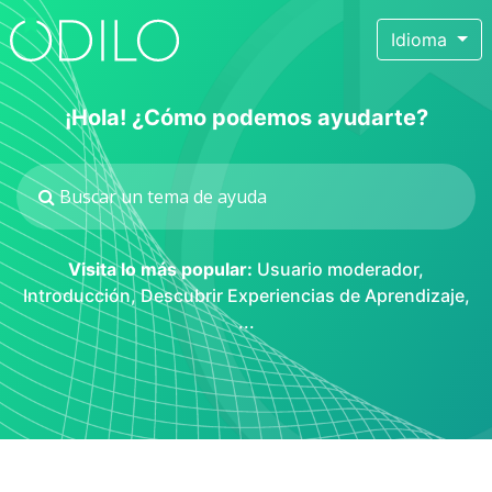
Idioma
¡Hola! ¿Cómo podemos ayudarte?
Visita lo más popular:
Usuario moderador
,
Introducción
,
Descubrir Experiencias de Aprendizaje
,
...