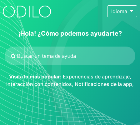
Idioma
¡Hola! ¿Cómo podemos ayudarte?
Visita lo más popular:
Experiencias de aprendizaje
,
Interacción con contenidos
,
Notificaciones de la app
,
...