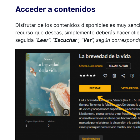
Acceder a contenidos
Disfrutar de los contenidos disponibles es muy senc
recurso que deseas, simplemente deberás hacer clic
seguida
“
Leer
”, “
Escuchar
”, “
Ver
”, según correspond