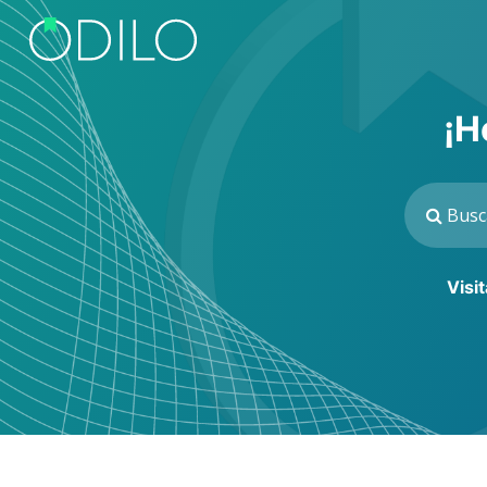
¡H
Visi