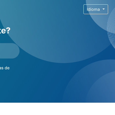
Idioma
te?
as de