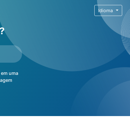
Idioma
?
 em uma
izagem