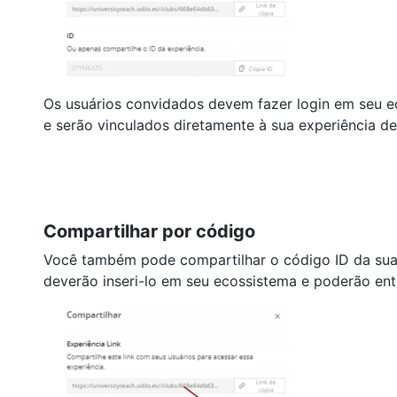
Os usuários convidados devem fazer login em seu ec
e serão vinculados diretamente à sua experiência d
Compartilhar por código
Você também pode compartilhar o código ID da sua 
deverão inseri-lo em seu ecossistema e poderão ent